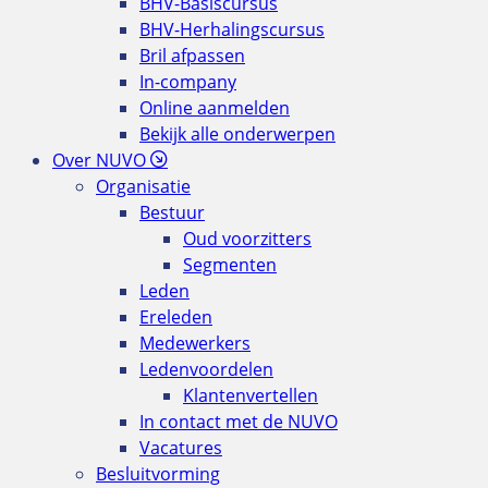
BHV-Basiscursus
BHV-Herhalingscursus
Bril afpassen
In-company
Online aanmelden
Bekijk alle onderwerpen
Over NUVO
Organisatie
Bestuur
Oud voorzitters
Segmenten
Leden
Ereleden
Medewerkers
Ledenvoordelen
Klantenvertellen
In contact met de NUVO
Vacatures
Besluitvorming