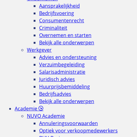
Aansprakelijkheid
Bedrijfsvoering
Consumentenrecht
Criminaliteit
Overnemen en starten
Bekijk alle onderwerpen
Werkgever
Advies en ondersteuning
Verzuimbegeleiding
Salarisadministratie
Juridisch advies
Huurprijsbemiddeling
Bedrijfsadvies
Bekijk alle onderwerpen
Academie
NUVO Academie
Annuleringsvoorwaarden
Optiek voor verkoopmedewerkers