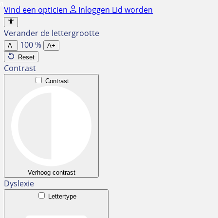
Ga
Vind een opticien
Inloggen
Lid worden
naar
de
Verander de lettergrootte
inhoud
100
%
A-
A+
Reset
Contrast
Contrast
Verhoog contrast
Dyslexie
Lettertype