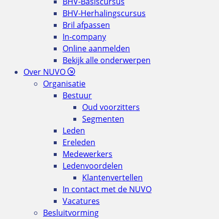
BHV-Basiscursus
BHV-Herhalingscursus
Bril afpassen
In-company
Online aanmelden
Bekijk alle onderwerpen
Over NUVO
Organisatie
Bestuur
Oud voorzitters
Segmenten
Leden
Ereleden
Medewerkers
Ledenvoordelen
Klantenvertellen
In contact met de NUVO
Vacatures
Besluitvorming