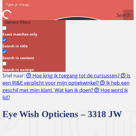
Search
Generic filters
Exact matches only
Search in title
Search in content
Search in excerpt
Snel naar:
Hoe krijg ik toegang tot de cursussen?
Is
een RI&E verplicht voor mijn optiekwinkel?
Ik heb een
geschil met mijn klant. Wat kan ik doen?
Hoe word ik
lid?
TICIE
Eye Wish Opticiens – 3318 JW