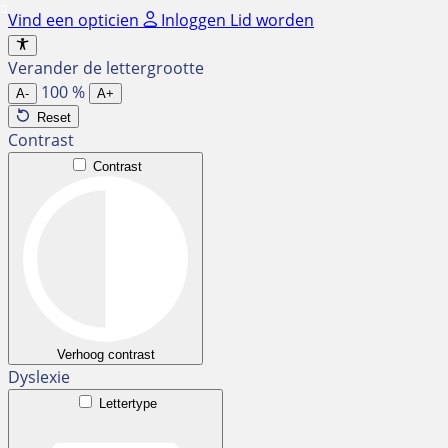
Ga
Vind een opticien
Inloggen
Lid worden
naar
de
Verander de lettergrootte
inhoud
100
%
A-
A+
Reset
Contrast
Contrast
Verhoog contrast
Dyslexie
Lettertype