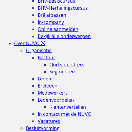
BHV-Basiscursus
BHV-Herhalingscursus
Bril afpassen
In-company
Online aanmelden
Bekijk alle onderwerpen
Over NUVO
Organisatie
Bestuur
Oud voorzitters
Segmenten
Leden
Ereleden
Medewerkers
Ledenvoordelen
Klantenvertellen
In contact met de NUVO
Vacatures
Besluitvorming