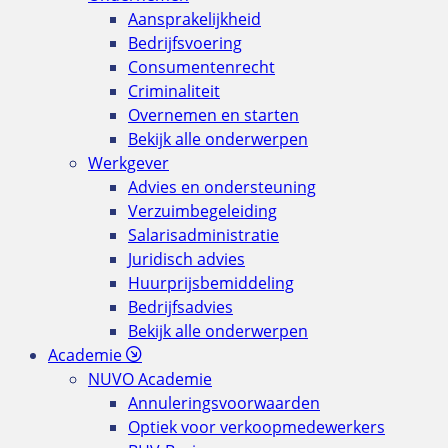
Aansprakelijkheid
Bedrijfsvoering
Consumentenrecht
Criminaliteit
Overnemen en starten
Bekijk alle onderwerpen
Werkgever
Advies en ondersteuning
Verzuimbegeleiding
Salarisadministratie
Juridisch advies
Huurprijsbemiddeling
Bedrijfsadvies
Bekijk alle onderwerpen
Academie
NUVO Academie
Annuleringsvoorwaarden
Optiek voor verkoopmedewerkers