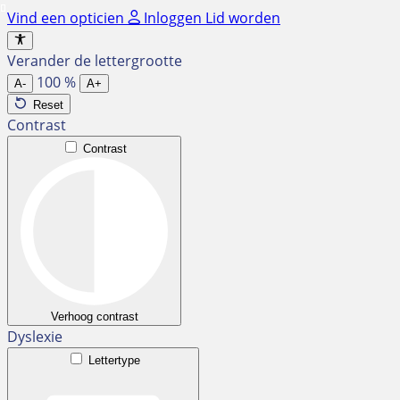
Ga
Vind een opticien
Inloggen
Lid worden
naar
de
Verander de lettergrootte
inhoud
100
%
A-
A+
Reset
Contrast
Contrast
Verhoog contrast
Dyslexie
Lettertype