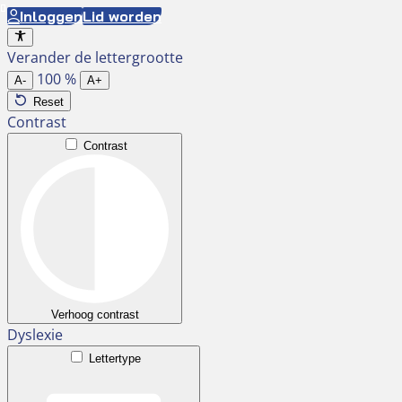
Ga
Inloggen
Lid worden
naar
Verander de lettergrootte
de
100
%
inhoud
A-
A+
Reset
Contrast
Contrast
Verhoog contrast
Dyslexie
Lettertype