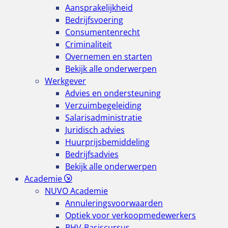
Aansprakelijkheid
Bedrijfsvoering
Consumentenrecht
Criminaliteit
Overnemen en starten
Bekijk alle onderwerpen
Werkgever
Advies en ondersteuning
Verzuimbegeleiding
Salarisadministratie
Juridisch advies
Huurprijsbemiddeling
Bedrijfsadvies
Bekijk alle onderwerpen
Academie
NUVO Academie
Annuleringsvoorwaarden
Optiek voor verkoopmedewerkers
BHV-Basiscursus