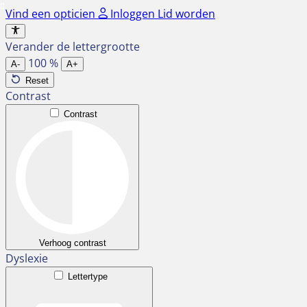
Ga
Vind een opticien
Inloggen
Lid worden
naar
de
Verander de lettergrootte
inhoud
100
%
A-
A+
Reset
Contrast
Contrast
Verhoog contrast
Dyslexie
Lettertype