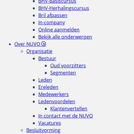
BHV-Basiscursus
BHV-Herhalingscursus
Bril afpassen
In-company
Online aanmelden
Bekijk alle onderwerpen
Over NUVO
Organisatie
Bestuur
Oud voorzitters
Segmenten
Leden
Ereleden
Medewerkers
Ledenvoordelen
Klantenvertellen
In contact met de NUVO
Vacatures
Besluitvorming