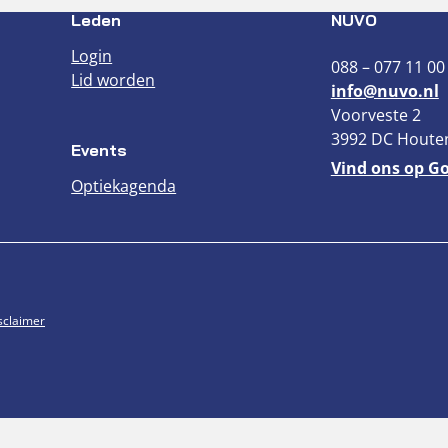
Leden
NUVO
Login
088 – 077 11 00
Lid worden
info@nuvo.nl
Voorveste 2
3992 DC Houte
Events
Vind ons op G
Optiekagenda
sclaimer