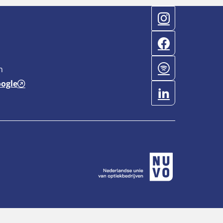
n
oogle