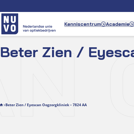
Ga
naar
de
Kenniscentrum
Academie
inhoud
AN 
Beter Zien / Eyesc
Beter Zien / Eyescan Oogzorgkliniek – 7824 AA