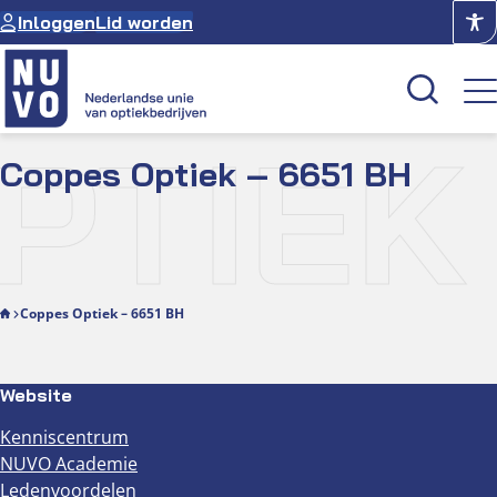
Ga
Inloggen
Lid worden
naar
de
inhoud
PTIEK 
Coppes Optiek – 6651 BH
Kenniscentrum
Academie
Over NUVO
Oculus
Coppes Optiek – 6651 BH
Optiekcentrum
Website
Kenniscentrum
NUVO Academie
Ledenvoordelen