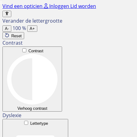
Ga
Vind een opticien
Inloggen
Lid worden
naar
de
Verander de lettergrootte
inhoud
100
%
A-
A+
Reset
Contrast
Contrast
Verhoog contrast
Dyslexie
Lettertype