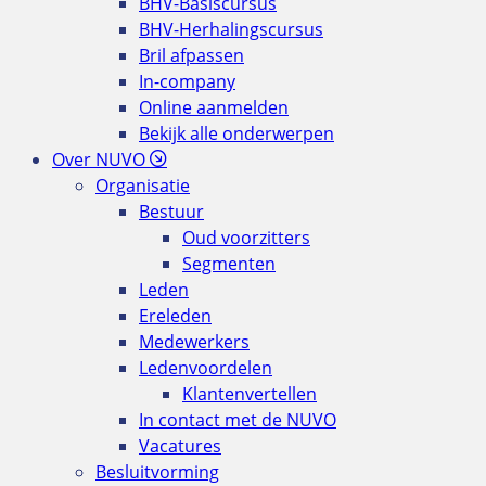
BHV-Basiscursus
BHV-Herhalingscursus
Bril afpassen
In-company
Online aanmelden
Bekijk alle onderwerpen
Over NUVO
Organisatie
Bestuur
Oud voorzitters
Segmenten
Leden
Ereleden
Medewerkers
Ledenvoordelen
Klantenvertellen
In contact met de NUVO
Vacatures
Besluitvorming