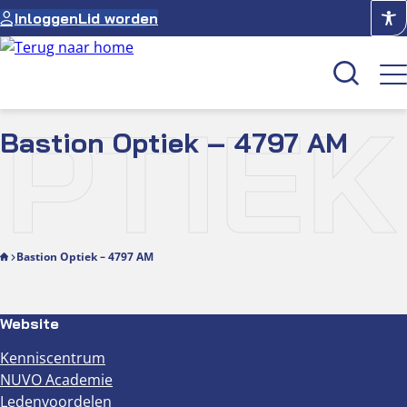
Ga
Inloggen
Lid worden
naar
de
inhoud
PTIEK
Bastion Optiek – 4797 AM
Kenniscentrum
Academie
Over NUVO
Oculus
Bastion Optiek – 4797 AM
Optiekcentrum
Website
Kenniscentrum
NUVO Academie
Ledenvoordelen