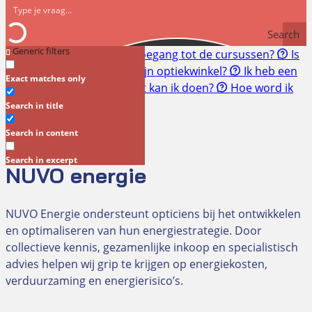
Search
Generic filters
Snel naar:
Hoe krijg ik toegang tot de cursussen?
Is
een RI&E verplicht voor mijn optiekwinkel?
Ik heb een
Exact matches only
geschil met mijn klant. Wat kan ik doen?
Hoe word ik
lid?
Search in title
NUVO energie
Search in content
Search in excerpt
NUVO energie
NUVO Energie ondersteunt opticiens bij het ontwikkelen
en optimaliseren van hun energiestrategie. Door
collectieve kennis, gezamenlijke inkoop en specialistisch
advies helpen wij grip te krijgen op energiekosten,
verduurzaming en energierisico’s.