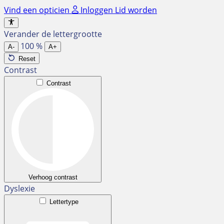
Ga
Vind een opticien
Inloggen
Lid worden
naar
de
Verander de lettergrootte
inhoud
100
%
A-
A+
Reset
Contrast
Contrast
Verhoog contrast
Dyslexie
Lettertype