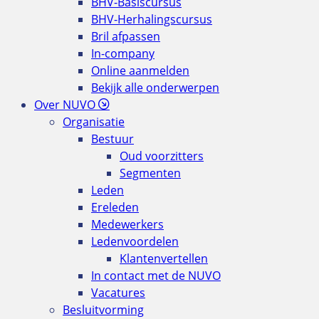
BHV-Basiscursus
BHV-Herhalingscursus
Bril afpassen
In-company
Online aanmelden
Bekijk alle onderwerpen
Over NUVO
Organisatie
Bestuur
Oud voorzitters
Segmenten
Leden
Ereleden
Medewerkers
Ledenvoordelen
Klantenvertellen
In contact met de NUVO
Vacatures
Besluitvorming