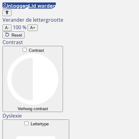
Ga
Inloggen
Lid worden
naar
Verander de lettergrootte
de
100
%
inhoud
A-
A+
Reset
Contrast
Contrast
Verhoog contrast
Dyslexie
Lettertype