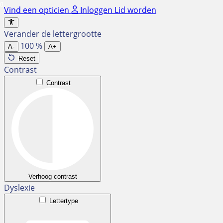
Ga
Vind een opticien
Inloggen
Lid worden
naar
de
Verander de lettergrootte
inhoud
100
%
A-
A+
Reset
Contrast
Contrast
Verhoog contrast
Dyslexie
Lettertype