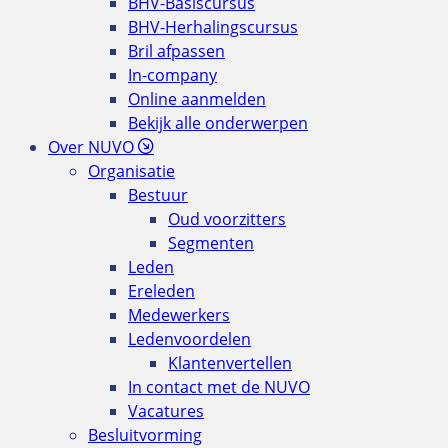
BHV-Basiscursus
BHV-Herhalingscursus
Bril afpassen
In-company
Online aanmelden
Bekijk alle onderwerpen
Over NUVO
Organisatie
Bestuur
Oud voorzitters
Segmenten
Leden
Ereleden
Medewerkers
Ledenvoordelen
Klantenvertellen
In contact met de NUVO
Vacatures
Besluitvorming