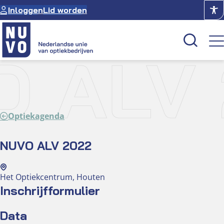
Ga
Inloggen
Lid worden
naar
de
inhoud
 ALV
Kenniscentrum
Academie
Optiekagenda
Over NUVO
Oculus
NUVO ALV 2022
Optiekcentrum
Het Optiekcentrum, Houten
Inschrijfformulier
Data