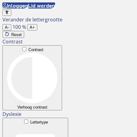
Ga
Inloggen
Lid worden
naar
Verander de lettergrootte
de
100
%
inhoud
A-
A+
Reset
Contrast
Contrast
Verhoog contrast
Dyslexie
Lettertype