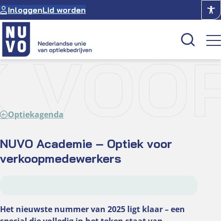
Ga
Inloggen
Lid worden
naar
de
inhoud
EK VO
Kenniscentrum
Academie
Optiekagenda
Over NUVO
Oculus
NUVO Academie – Optiek voor
verkoopmedewerkers
Optiekcentrum
Het nieuwste nummer van 2025 ligt klaar – een
special die volledig in het teken staat van