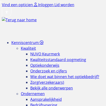
Ga
Vind een opticien
Inloggen
Lid worden
naar
de
inhoud
Kenniscentrum
Kwaliteit
NUVO Keurmerk
Kwaliteitsstandaard oogmeting
Optiekonderwijs
Onderzoek en cijfers
Wie doet wat binnen het optiekbedrijf?
Zorg(verzekeraars)
Bekijk alle onderwerpen
Ondernemen
Aansprakelijkheid
Bedrijfsvoering