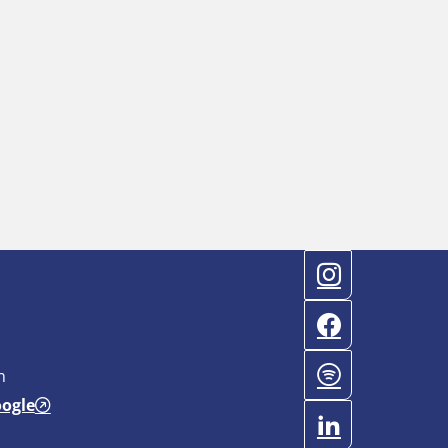
n
oogle