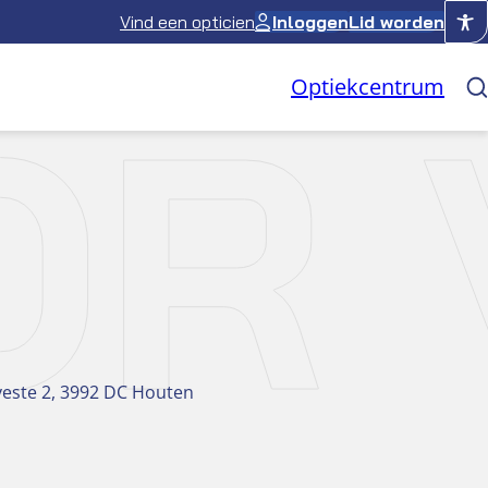
Vind een opticien
Inloggen
Lid worden
OO
Optiekcentrum
este 2, 3992 DC Houten