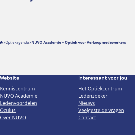
Optiekagenda
NUVO Academie – Optiek voor Verkoopmedewerkers
Website
Interessant voor jou
Kenniscentrum
Het Optiekcentrum
NUVO Academie
Ledenzoeker
Ledenvoordelen
Nieuws
Oculus
Veelgestelde vragen
Over NUVO
Contact