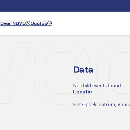
K V
Over NUVO
Oculus
Data
No child events found.
Locatie
Het Optiekcentrum, Voorv