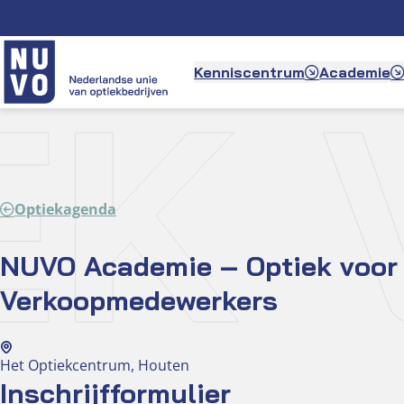
Ga
naar
de
IE
Kenniscentrum
Academie
inhoud
Optiekagenda
NUVO Academie – Optiek voor
Verkoopmedewerkers
Het Optiekcentrum, Houten
Inschrijfformulier