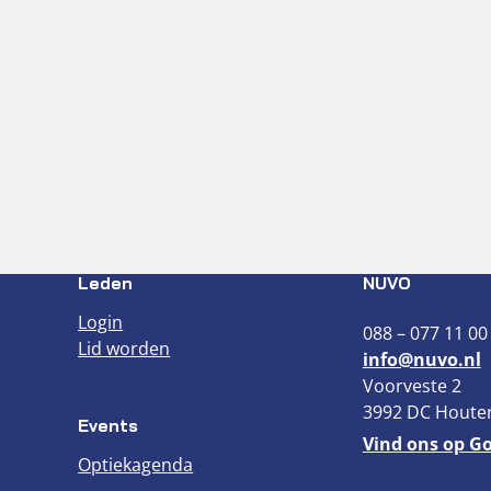
Leden
NUVO
Login
088 – 077 11 00
Lid worden
info@nuvo.nl
Voorveste 2
3992 DC Houte
Events
Vind ons op G
Optiekagenda