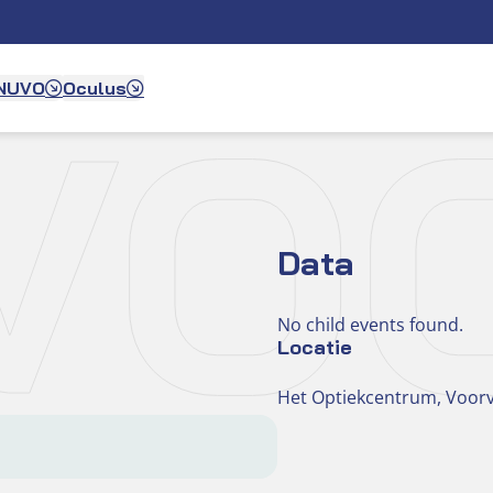
K V
 NUVO
Oculus
Data
No child events found.
Locatie
Het Optiekcentrum, Voorv