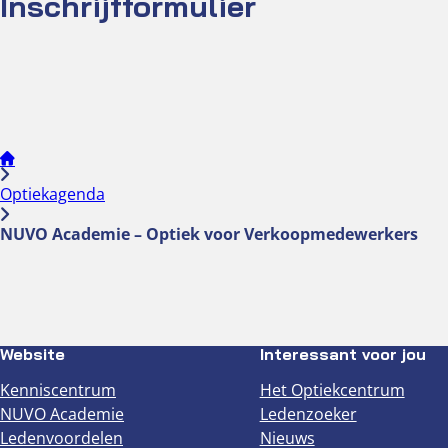
Inschrijfformulier
Optiekagenda
NUVO Academie – Optiek voor Verkoopmedewerkers
Website
Interessant voor jou
Kenniscentrum
Het Optiekcentrum
NUVO Academie
Ledenzoeker
Ledenvoordelen
Nieuws