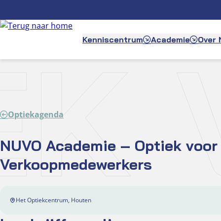
Ga
naar
de
IE
Kenniscentrum
Academie
Over
inhoud
Optiekagenda
NUVO Academie – Optiek voor
Verkoopmedewerkers
Het Optiekcentrum, Houten