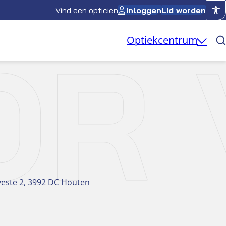
Vind een opticien
Inloggen
Lid worden
OO
Optiekcentrum
este 2, 3992 DC Houten