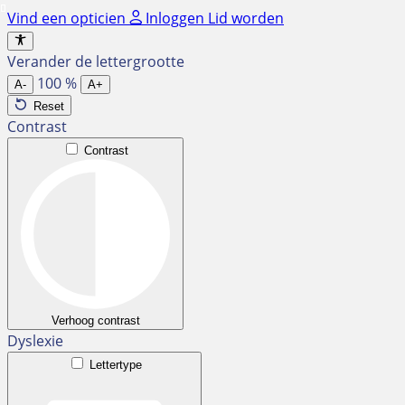
Ga
Vind een opticien
Inloggen
Lid worden
naar
de
Verander de lettergrootte
inhoud
100
%
A-
A+
Reset
Contrast
Contrast
Verhoog contrast
Dyslexie
Lettertype