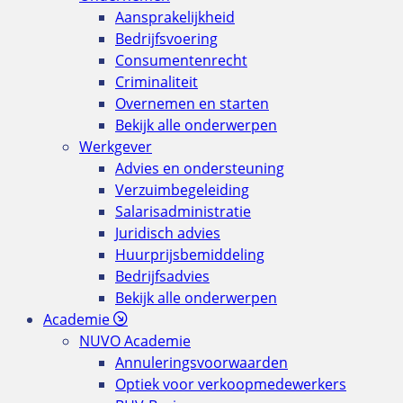
Aansprakelijkheid
Bedrijfsvoering
Consumentenrecht
Criminaliteit
Overnemen en starten
Bekijk alle onderwerpen
Werkgever
Advies en ondersteuning
Verzuimbegeleiding
Salarisadministratie
Juridisch advies
Huurprijsbemiddeling
Bedrijfsadvies
Bekijk alle onderwerpen
Academie
NUVO Academie
Annuleringsvoorwaarden
Optiek voor verkoopmedewerkers