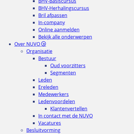
BHV-Basiscursus
BHV-Herhalingscursus
Bril afpassen
In-company
Online aanmelden
Bekijk alle onderwerpen
Over NUVO
Organisatie
Bestuur
Oud voorzitters
Segmenten
Leden
Ereleden
Medewerkers
Ledenvoordelen
Klantenvertellen
In contact met de NUVO
Vacatures
Besluitvorming