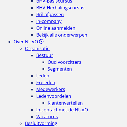
BHV-Basiscursus
BHV-Herhalingscursus
Bril afpassen
In-company
Online aanmelden
Bekijk alle onderwerpen
Over NUVO
Organisatie
Bestuur
Oud voorzitters
Segmenten
Leden
Ereleden
Medewerkers
Ledenvoordelen
Klantenvertellen
In contact met de NUVO
Vacatures
Besluitvorming