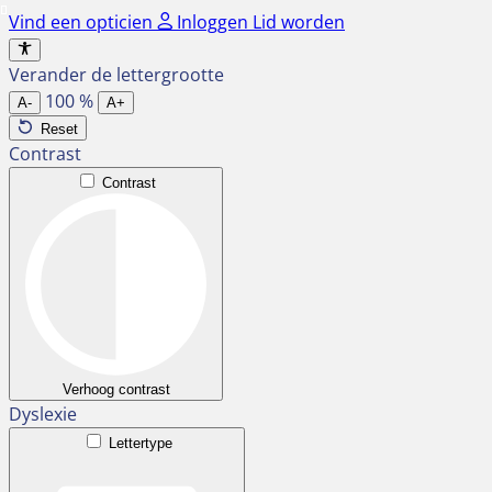
Ga
Vind een opticien
Inloggen
Lid worden
naar
de
Verander de lettergrootte
inhoud
100
%
A-
A+
Reset
Contrast
Contrast
Verhoog contrast
Dyslexie
Lettertype