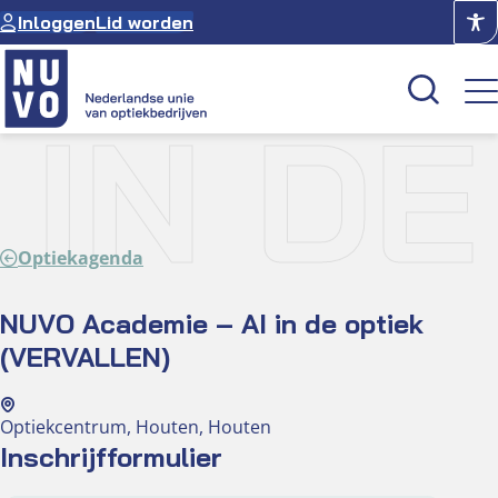
Ga
Inloggen
Lid worden
naar
de
inhoud
 IN DE
Kenniscentrum
Academie
Optiekagenda
Over NUVO
Oculus
NUVO Academie – AI in de optiek
(VERVALLEN)
Optiekcentrum
Optiekcentrum, Houten, Houten
Inschrijfformulier