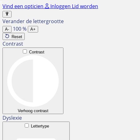
Ga
Vind een opticien
Inloggen
Lid worden
naar
de
Verander de lettergrootte
inhoud
100
%
A-
A+
Reset
Contrast
Contrast
Verhoog contrast
Dyslexie
Lettertype