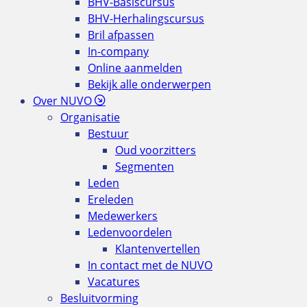
BHV-Basiscursus
BHV-Herhalingscursus
Bril afpassen
In-company
Online aanmelden
Bekijk alle onderwerpen
Over NUVO
Organisatie
Bestuur
Oud voorzitters
Segmenten
Leden
Ereleden
Medewerkers
Ledenvoordelen
Klantenvertellen
In contact met de NUVO
Vacatures
Besluitvorming