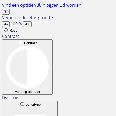
Ga
Vind een opticien
Inloggen
Lid worden
naar
de
Verander de lettergrootte
inhoud
100
%
A-
A+
Reset
Contrast
Contrast
Verhoog contrast
Dyslexie
Lettertype