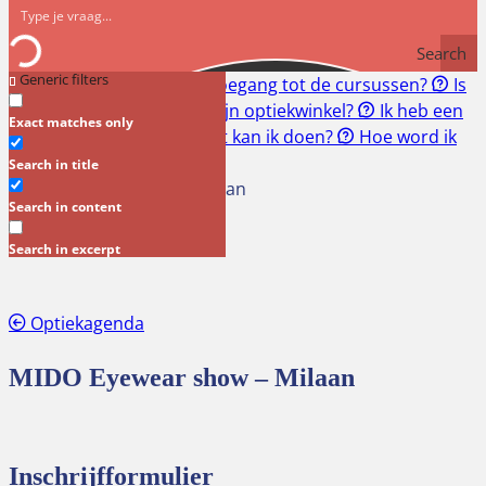
Search
Generic filters
Snel naar:
Hoe krijg ik toegang tot de cursussen?
Is
een RI&E verplicht voor mijn optiekwinkel?
Ik heb een
Exact matches only
geschil met mijn klant. Wat kan ik doen?
Hoe word ik
lid?
Search in title
MIDO Eyewear show – Milaan
Search in content
Search in excerpt
Optiekagenda
MIDO Eyewear show – Milaan
Inschrijfformulier