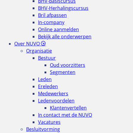
BHV-Basiscursus
BHV-Herhalingscursus
Bril afpassen
In-company
Online aanmelden
Bekijk alle onderwerpen
Over NUVO
Organisatie
Bestuur
Oud voorzitters
Segmenten
Leden
Ereleden
Medewerkers
Ledenvoordelen
Klantenvertellen
In contact met de NUVO
Vacatures
Besluitvorming