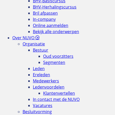
BHV-Basiscursus
BHV-Herhalingscursus
Bril afpassen
In-company
Online aanmelden
Bekijk alle onderwerpen
Over NUVO
Organisatie
Bestuur
Oud voorzitters
Segmenten
Leden
Ereleden
Medewerkers
Ledenvoordelen
Klantenvertellen
In contact met de NUVO
Vacatures
Besluitvorming