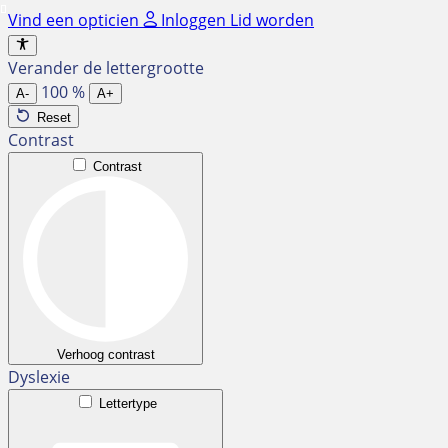
Ga
Vind een opticien
Inloggen
Lid worden
naar
de
Verander de lettergrootte
inhoud
100
%
A-
A+
Reset
Contrast
Contrast
Verhoog contrast
Dyslexie
Lettertype