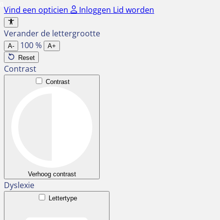
Ga
Vind een opticien
Inloggen
Lid worden
naar
de
Verander de lettergrootte
inhoud
100
%
A-
A+
Reset
Contrast
Contrast
Verhoog contrast
Dyslexie
Lettertype