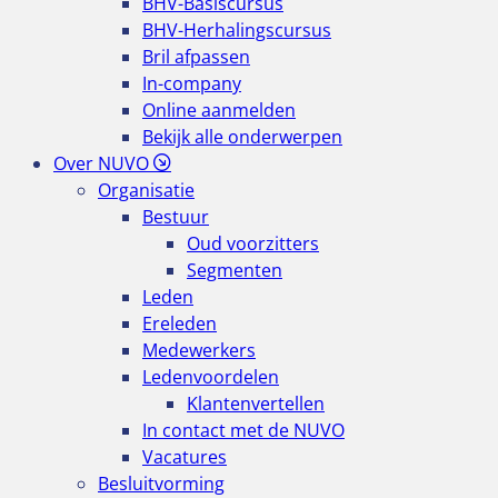
BHV-Basiscursus
BHV-Herhalingscursus
Bril afpassen
In-company
Online aanmelden
Bekijk alle onderwerpen
Over NUVO
Organisatie
Bestuur
Oud voorzitters
Segmenten
Leden
Ereleden
Medewerkers
Ledenvoordelen
Klantenvertellen
In contact met de NUVO
Vacatures
Besluitvorming