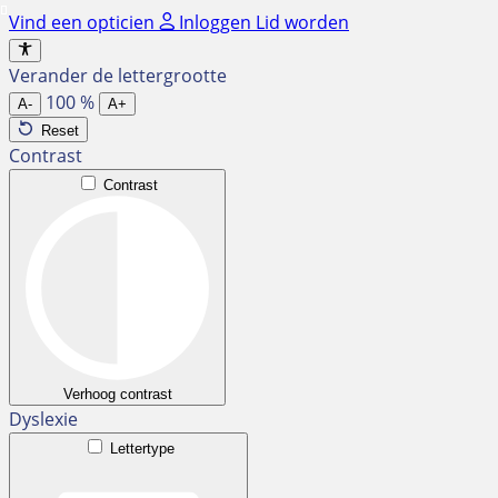
Ga
Vind een opticien
Inloggen
Lid worden
naar
de
Verander de lettergrootte
inhoud
100
%
A-
A+
Reset
Contrast
Contrast
Verhoog contrast
Dyslexie
Lettertype