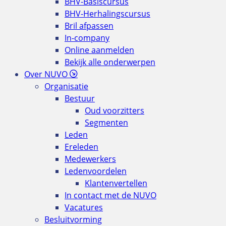
BHV-Basiscursus
BHV-Herhalingscursus
Bril afpassen
In-company
Online aanmelden
Bekijk alle onderwerpen
Over NUVO
Organisatie
Bestuur
Oud voorzitters
Segmenten
Leden
Ereleden
Medewerkers
Ledenvoordelen
Klantenvertellen
In contact met de NUVO
Vacatures
Besluitvorming