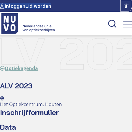
Ga
Inloggen
Lid worden
naar
de
inhoud
LV 20
Kenniscentrum
Academie
Optiekagenda
Over NUVO
Oculus
ALV 2023
Optiekcentrum
Het Optiekcentrum, Houten
Inschrijfformulier
Data