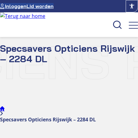
Ga
Inloggen
Lid worden
naar
de
inhoud
IENS R
Specsavers Opticiens Rijswijk
Kenniscentrum
– 2284 DL
Academie
Over NUVO
Oculus
Optiekcentrum
Specsavers Opticiens Rijswijk – 2284 DL