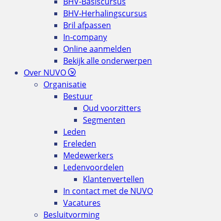
BHV-Basiscursus
BHV-Herhalingscursus
Bril afpassen
In-company
Online aanmelden
Bekijk alle onderwerpen
Over NUVO
Organisatie
Bestuur
Oud voorzitters
Segmenten
Leden
Ereleden
Medewerkers
Ledenvoordelen
Klantenvertellen
In contact met de NUVO
Vacatures
Besluitvorming