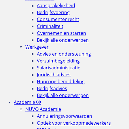
Aansprakelijkheid
Bedrijfsvoering
Consumentenrecht
Criminaliteit
Overnemen en starten
Bekijk alle onderwerpen
Werkgever
Advies en ondersteuning
Verzuimbegeleiding
Salarisadministratie
Juridisch advies
Huurprijsbemiddeling
Bedrijfsadvies
Bekijk alle onderwerpen
Academie
NUVO Academie
Annuleringsvoorwaarden
Optiek voor verkoopmedewerkers