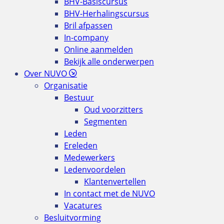
BHV-Basiscursus
BHV-Herhalingscursus
Bril afpassen
In-company
Online aanmelden
Bekijk alle onderwerpen
Over NUVO
Organisatie
Bestuur
Oud voorzitters
Segmenten
Leden
Ereleden
Medewerkers
Ledenvoordelen
Klantenvertellen
In contact met de NUVO
Vacatures
Besluitvorming