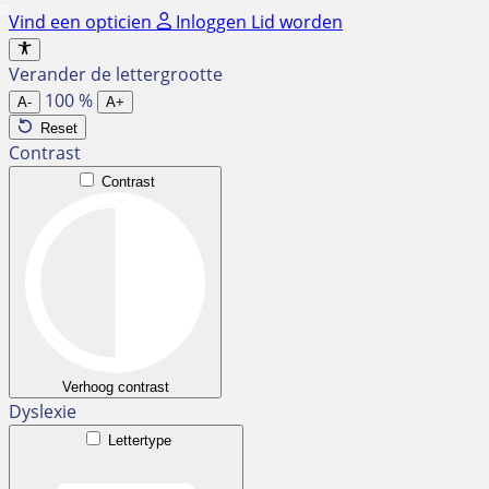
Ga
Vind een opticien
Inloggen
Lid worden
naar
de
Verander de lettergrootte
inhoud
100
%
A-
A+
Reset
Contrast
Contrast
Verhoog contrast
Dyslexie
Lettertype