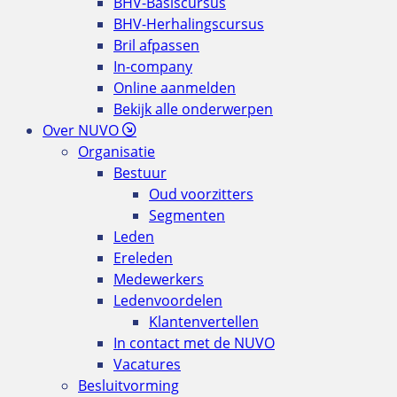
BHV-Basiscursus
BHV-Herhalingscursus
Bril afpassen
In-company
Online aanmelden
Bekijk alle onderwerpen
Over NUVO
Organisatie
Bestuur
Oud voorzitters
Segmenten
Leden
Ereleden
Medewerkers
Ledenvoordelen
Klantenvertellen
In contact met de NUVO
Vacatures
Besluitvorming