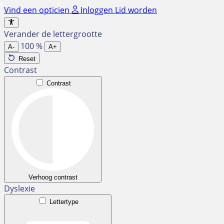
Ga
Vind een opticien
Inloggen
Lid worden
naar
de
Verander de lettergrootte
inhoud
100
%
A-
A+
Reset
Contrast
Contrast
Verhoog contrast
Dyslexie
Lettertype