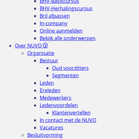
BHV-Basiscursus
BHV-Herhalingscursus
Bril afpassen
In-company
Online aanmelden
Bekijk alle onderwerpen
Over NUVO
Organisatie
Bestuur
Oud voorzitters
Segmenten
Leden
Ereleden
Medewerkers
Ledenvoordelen
Klantenvertellen
In contact met de NUVO
Vacatures
Besluitvorming