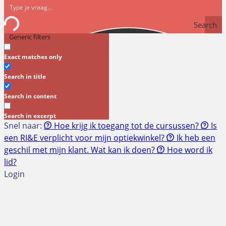
Search
Generic filters
Exact matches only
Search in title
Search in content
Search in excerpt
Snel naar:
Hoe krijg ik toegang tot de cursussen?
Is
een RI&E verplicht voor mijn optiekwinkel?
Ik heb een
geschil met mijn klant. Wat kan ik doen?
Hoe word ik
lid?
Login