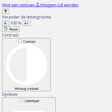
Ga
Vind een opticien
Inloggen
Lid worden
naar
de
Verander de lettergrootte
inhoud
100
%
A-
A+
Reset
Contrast
Contrast
Verhoog contrast
Dyslexie
Lettertype