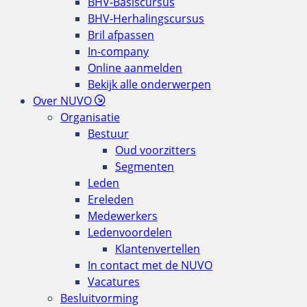
BHV-Basiscursus
BHV-Herhalingscursus
Bril afpassen
In-company
Online aanmelden
Bekijk alle onderwerpen
Over NUVO
Organisatie
Bestuur
Oud voorzitters
Segmenten
Leden
Ereleden
Medewerkers
Ledenvoordelen
Klantenvertellen
In contact met de NUVO
Vacatures
Besluitvorming