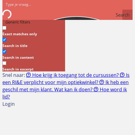
Search
Generic filters
Exact matches only
Search in title
Search in content
Search in excerpt
Snel naar:
Hoe krijg ik toegang tot de cursussen?
Is
een RI&E verplicht voor mijn optiekwinkel?
Ik heb een
geschil met mijn klant. Wat kan ik doen?
Hoe word ik
lid?
Login