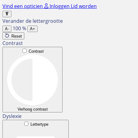
Ga
Vind een opticien
Inloggen
Lid worden
naar
de
Verander de lettergrootte
inhoud
100
%
A-
A+
Reset
Contrast
Contrast
Verhoog contrast
Dyslexie
Lettertype