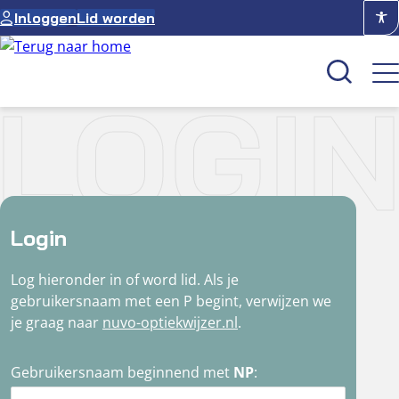
Ga
Inloggen
Lid worden
naar
de
inhoud
LOGI
Kenniscentrum
Academie
Over NUVO
Login
Oculus
Log hieronder in of word lid. Als je
gebruikersnaam met een P begint, verwijzen we
Optiekcentrum
je graag naar
nuvo-optiekwijzer.nl
.
Gebruikersnaam beginnend met
NP
: