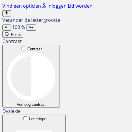
Ga
Vind een opticien
Inloggen
Lid worden
naar
de
Verander de lettergrootte
inhoud
100
%
A-
A+
Reset
Contrast
Contrast
Verhoog contrast
Dyslexie
Lettertype