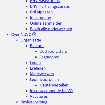
BHV-Basiscursus
BHV-Herhalingscursus
Bril afpassen
In-company
Online aanmelden
Bekijk alle onderwerpen
Over NUVO
Organisatie
Bestuur
Oud voorzitters
Segmenten
Leden
Ereleden
Medewerkers
Ledenvoordelen
Klantenvertellen
In contact met de NUVO
Vacatures
Besluitvorming