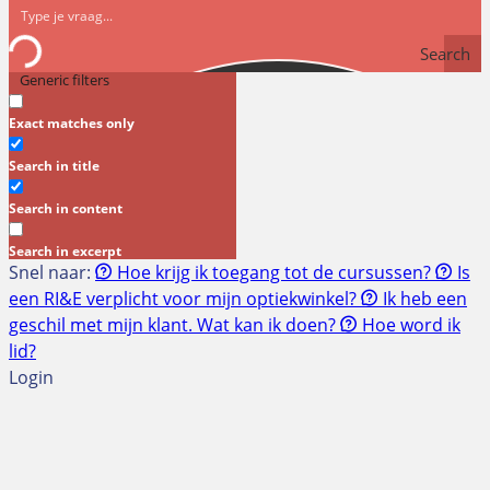
Search
Generic filters
Exact matches only
Search in title
Search in content
Search in excerpt
Snel naar:
Hoe krijg ik toegang tot de cursussen?
Is
een RI&E verplicht voor mijn optiekwinkel?
Ik heb een
geschil met mijn klant. Wat kan ik doen?
Hoe word ik
lid?
Login