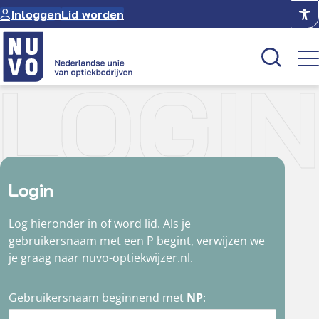
Ga
Inloggen
Lid worden
naar
de
inhoud
LOGI
Kenniscentrum
Academie
Over NUVO
Login
Oculus
Log hieronder in of word lid. Als je
gebruikersnaam met een P begint, verwijzen we
Optiekcentrum
je graag naar
nuvo-optiekwijzer.nl
.
Gebruikersnaam beginnend met
NP
: