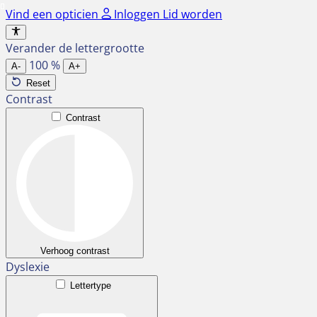
Ga
Vind een opticien
Inloggen
Lid worden
naar
de
Verander de lettergrootte
inhoud
100
%
A-
A+
Reset
Contrast
Contrast
Verhoog contrast
Dyslexie
Lettertype