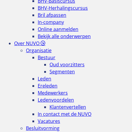
BHV-Basiscursus
BHV-Herhalingscursus
Bril afpassen
In-company
Online aanmelden
Bekijk alle onderwerpen
Over NUVO
Organisatie
Bestuur
Oud voorzitters
Segmenten
Leden
Ereleden
Medewerkers
Ledenvoordelen
Klantenvertellen
In contact met de NUVO
Vacatures
Besluitvorming