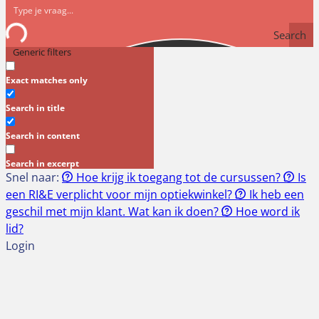
Search
Generic filters
Exact matches only
Search in title
Search in content
Search in excerpt
Snel naar:
Hoe krijg ik toegang tot de cursussen?
Is
een RI&E verplicht voor mijn optiekwinkel?
Ik heb een
geschil met mijn klant. Wat kan ik doen?
Hoe word ik
lid?
Login