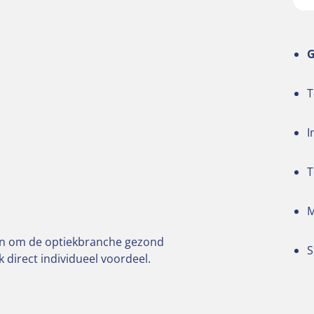
G
T
I
T
M
zijn om de optiekbranche gezond
S
direct individueel voordeel.