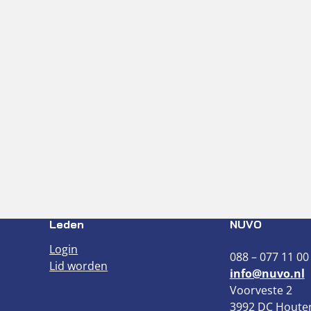
Leden
NUVO
Login
088 – 077 11 00
Lid worden
info@nuvo.nl
Voorveste 2
3992 DC Houte