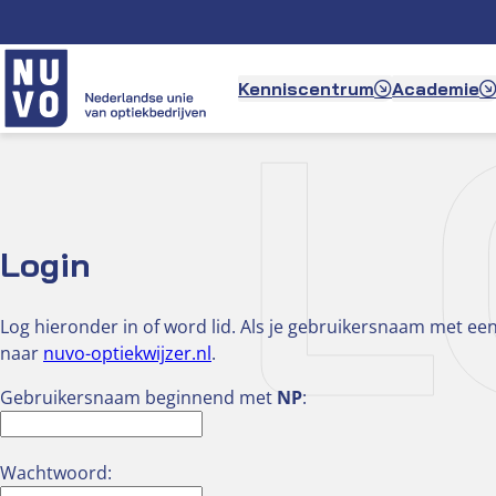
Ga
naar
de
L
Kenniscentrum
Academie
inhoud
Login
Log hieronder in of word lid. Als je gebruikersnaam met een
naar
nuvo-optiekwijzer.nl
.
Gebruikersnaam beginnend met
NP
:
Wachtwoord: