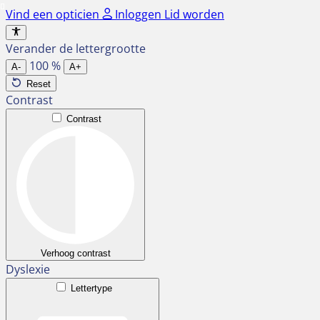
Ga
Vind een opticien
Inloggen
Lid worden
naar
de
Verander de lettergrootte
inhoud
100
%
A-
A+
Reset
Contrast
Contrast
Verhoog contrast
Dyslexie
Lettertype