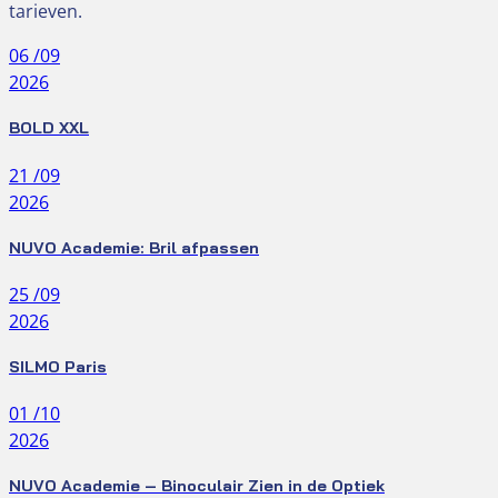
tarieven.
06
/09
2026
BOLD XXL
21
/09
2026
NUVO Academie: Bril afpassen
25
/09
2026
SILMO Paris
01
/10
2026
NUVO Academie – Binoculair Zien in de Optiek